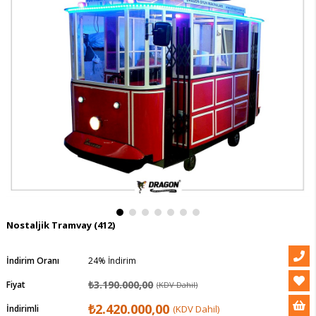
Nostaljik Tramvay
(412)
İndirim Oranı
24
%
İndirim
₺3.190.000,00
Fiyat
(KDV Dahil)
₺2.420.000,00
İndirimli
(KDV Dahil)