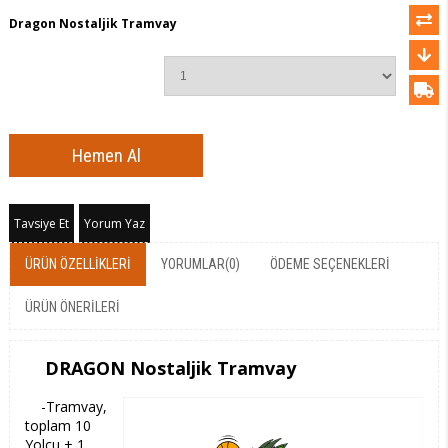
Dragon Nostaljik Tramvay
Tavsiye Et
Yorum Yaz
ÜRÜN ÖZELLIKLERI
YORUMLAR
(0)
ÖDEME SEÇENEKLERI
ÜRÜN ÖNERILERI
DRAGON Nostaljik Tramvay
-Tramvay,
toplam 10
Yolcu + 1