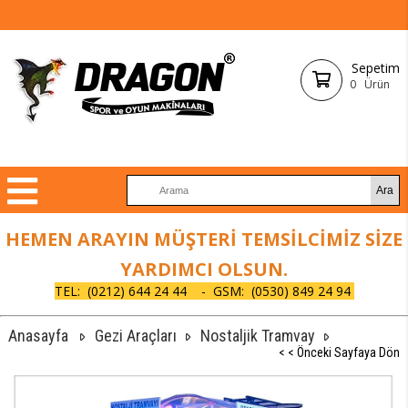
Sepetim
0
Ürün
HEMEN ARAYIN MÜŞTERİ TEMSİLCİMİZ SİZE
YARDIMCI OLSUN.
TEL:
(0212) 644 24 44 - GSM: (0530) 849 24 94
Anasayfa
Gezi Araçları
Nostaljik Tramvay
< < Önceki Sayfaya Dön