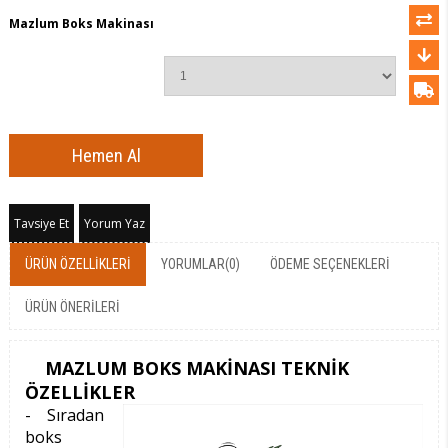
Mazlum Boks Makinası
Tavsiye Et
Yorum Yaz
ÜRÜN ÖZELLIKLERI
YORUMLAR
(0)
ÖDEME SEÇENEKLERI
ÜRÜN ÖNERILERI
MAZLUM BOKS MAKİNASI TEKNİK
ÖZELLİKLER
- Sıradan
boks