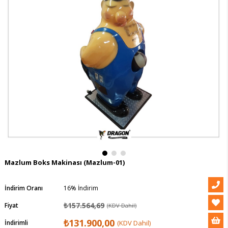
Mazlum Boks Makinası
(Mazlum-01)
İndirim Oranı
16
%
İndirim
₺157.564,69
Fiyat
(KDV Dahil)
₺131.900,00
İndirimli
(KDV Dahil)