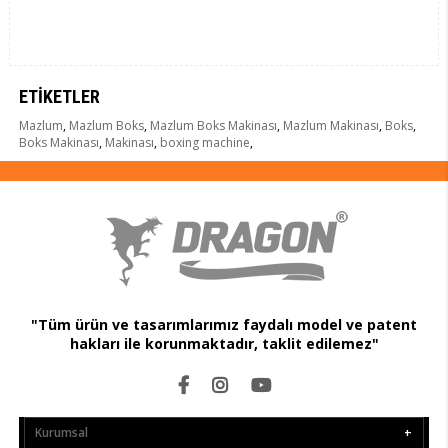
ETIKETLER
Mazlum
,
Mazlum Boks
,
Mazlum Boks Makinası
,
Mazlum Makinası
,
Boks
,
Boks Makinası
,
Makinası
,
boxing machine
,
"Tüm ürün ve tasarımlarımız faydalı model ve patent
hakları ile korunmaktadır, taklit edilemez"
Kurumsal