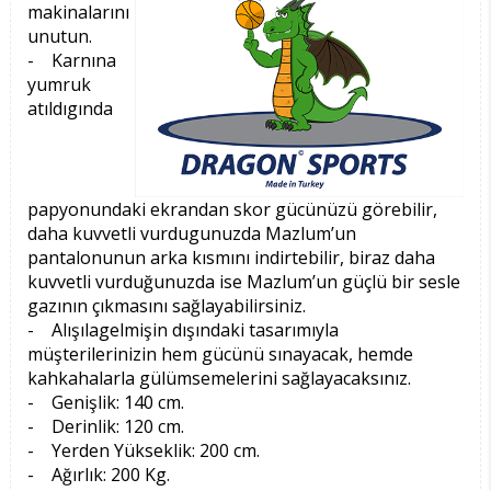
makinalarını
unutun.
- Karnına
yumruk
atıldıgında
papyonundaki ekrandan skor gücünüzü görebilir,
daha kuvvetli vurdugunuzda Mazlum’un
pantalonunun arka kısmını indirtebilir, biraz daha
kuvvetli vurduğunuzda ise Mazlum’un güçlü bir sesle
gazının çıkmasını sağlayabilirsiniz.
- Alışılagelmişin dışındaki tasarımıyla
müşterilerinizin hem gücünü sınayacak, hemde
kahkahalarla gülümsemelerini sağlayacaksınız.
- Genişlik: 140 cm.
- Derinlik: 120 cm.
- Yerden Yükseklik: 200 cm.
- Ağırlık: 200 Kg.