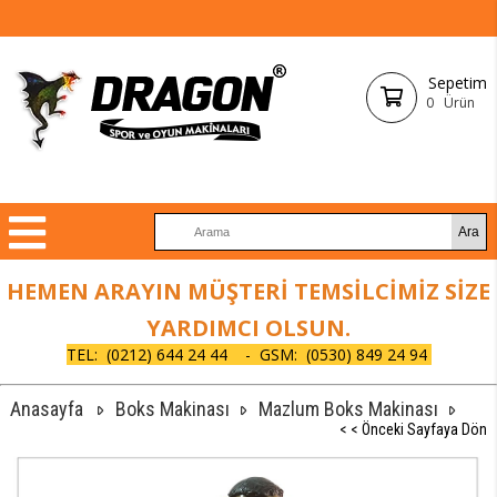
Sepetim
0
Ürün
HEMEN ARAYIN MÜŞTERİ TEMSİLCİMİZ SİZE
YARDIMCI OLSUN.
TEL:
(0212) 644 24 44 - GSM: (0530) 849 24 94
Anasayfa
Boks Makinası
Mazlum Boks Makinası
< < Önceki Sayfaya Dön