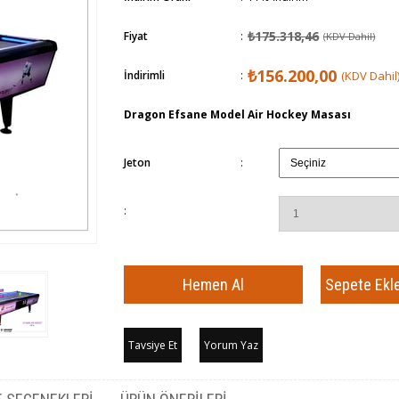
₺175.318,46
Fiyat
:
(KDV Dahil)
₺156.200,00
İndirimli
:
(KDV Dahil
Dragon Efsane Model Air Hockey Masası
Jeton
:
:
Tavsiye Et
Yorum Yaz