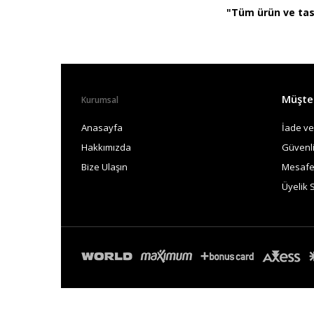
"Tüm ürün ve tasa
Müşteri
Kurumsal
Anasayfa
İade ve
Hakkımızda
Güvenlik
Bize Ulaşın
Mesafel
Üyelik 