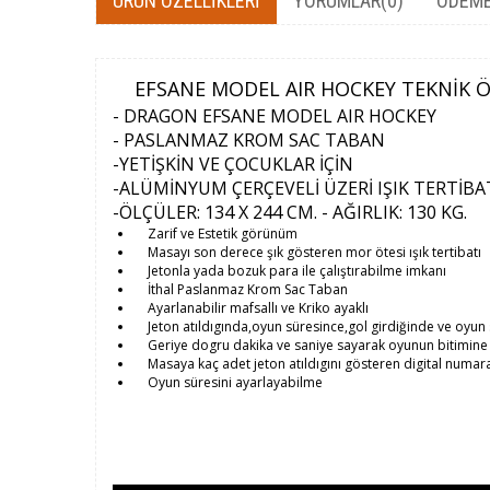
ÜRÜN ÖZELLIKLERI
YORUMLAR
(0)
ÖDEME
EFSANE MODEL AIR HOCKEY TEKNİK ÖZ
- DRAGON EFSANE MODEL AIR HOCKEY
- PASLANMAZ KROM SAC TABAN
-YETİŞKİN VE ÇOCUKLAR İÇİN
-ALÜMİNYUM ÇERÇEVELİ ÜZERİ IŞIK TERTİBA
-ÖLÇÜLER: 134 X 244 CM. - AĞIRLIK: 130 KG.
Zarif ve Estetik görünüm
Masayı son derece şık gösteren mor ötesi ışık tertibatı
Jetonla yada bozuk para ile çalıştırabilme imkanı
İthal Paslanmaz Krom Sac Taban
Ayarlanabilir mafsallı ve Kriko ayaklı
Jeton atıldıgında,oyun süresince,gol girdiğinde ve oyun s
Geriye dogru dakika ve saniye sayarak oyunun bitimine 
Masaya kaç adet jeton atıldıgını gösteren digital numar
Oyun süresini ayarlayabilme