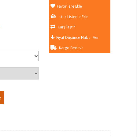
Favorilere Ekle
İstek Listeme Ekle
)
Karşılaştır
Fiyat Düşünce Haber Ver
Kargo Bedava