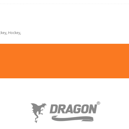
ckey
,
Hockey
,