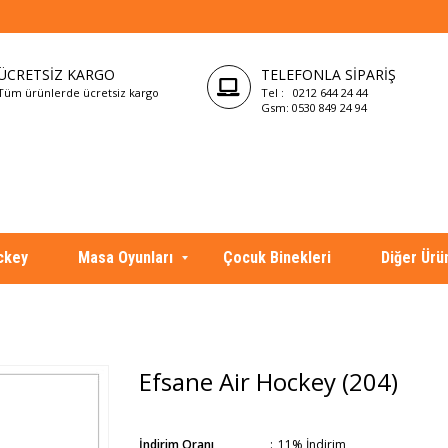
ÜCRETSIZ KARGO
TELEFONLA SIPARIŞ
Tüm ürünlerde ücretsiz kargo
Tel : 0212 644 24 44
Gsm: 0530 849 24 94
ckey
Masa Oyunları
Çocuk Binekleri
Diğer Ürü
Efsane Air Hockey
(204)
İndirim Oranı
:
11
%
İndirim