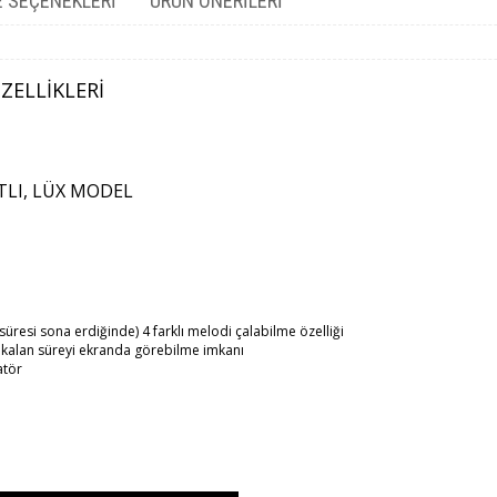
 SEÇENEKLERI
ÜRÜN ÖNERILERI
ELLİKLERİ
TLI, LÜX MODEL
üresi sona erdiğinde) 4 farklı melodi çalabilme özelliği
kalan süreyi ekranda görebilme imkanı
atör