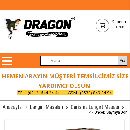
Sepetim
0
Ürün
HEMEN ARAYIN MÜŞTERİ TEMSİLCİMİZ SİZE
YARDIMCI OLSUN.
TEL:
(0212) 644 24 44 - GSM: (0530) 849 24 94
Anasayfa
Langırt Masaları
Carisma Langırt Masası
< < Önceki Sayfaya Dön