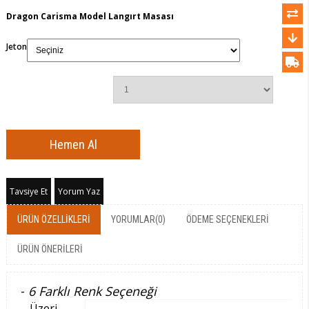
Dragon Carisma Model Langırt Masası
Jeton
Tavsiye Et
Yorum Yaz
ÜRÜN ÖZELLIKLERI
YORUMLAR
(0)
ÖDEME SEÇENEKLERI
ÜRÜN ÖNERILERI
-
6 Farklı Renk Seçeneği
- Üzeri