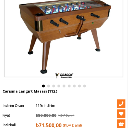
Carisma Langırt Masası
(112 )
İndirim Oranı
11
%
İndirim
₺80.000,00
Fiyat
(KDV Dahil)
₺71.500,00
İndirimli
(KDV Dahil)