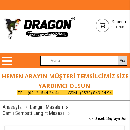
Sepetim
0
Ürün
HEMEN ARAYIN MÜŞTERİ TEMSİLCİMİZ SİZE
YARDIMCI OLSUN.
TEL:
(0212) 644 24 44 - GSM: (0530) 849 24 94
Anasayfa
Langırt Masaları
Camlı Sempati Langırt Masası
< < Önceki Sayfaya Dön