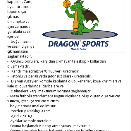
kapalıdır. Cam,
oyun sırasında
topun dışarı
çıkmasını
önlemekte ve
aynı zamanda
gürültülü sesin
içeride
boğulmasını
ve sesin dışarıya
çıkmamasını
sağlamaktadır.
- Oyuncu boruları, karşıdan çıkmayan teleskopik kollardan
oluşmaktadır.
-
Kendi imalatımız ve % 100 yerli üretimdir.
-
Jetonlu ve paralı yada jetonsuz olarak üretilebilir.
- Dış yan yüzeyleri komple kaplama olup, kenarlar, köşe kıvrımları ve
kale içi duvarlarında, darbelere ve
çizilmelere karşı maksimum koruma sağlanmıştır.
- Masa futbolu standartlara uygun ölçülerde olup dıştan dışa
140
cm
x
80
cm, İçten içe
110
cm x
70
cm
boyutlarında imal edilmiştir.
- Yerden yüksekliği 90 cm.
- Ağırlık: 90 Kg.
- Ayaklar komple metaldir.
- Oyuna başlamak için top atma yuvası mevcuttur.
- Oyuncu boruları birinci kalitedir, eğilme ve bükülme yapmaz.