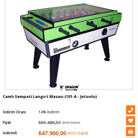
Camlı Sempati Langırt Masası
(101-A - Jetonlu)
İndirim Oranı
14
%
İndirim
₺55.480,53
Fiyat
(KDV Dahil)
₺47.900,00
İndirimli
(KDV Dahil)